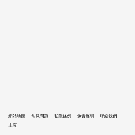
中潤知多點
小單位大升值！屯門城市綠洲兆麟苑交
易亮點揭秘
2024-03-28
網站地圖
常見問題
私隱條例
免責聲明
聯絡我們
主頁