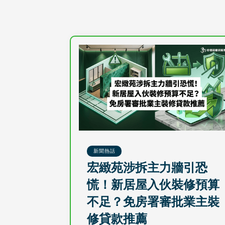
新聞熱話
宏緻苑涉拆主力牆引恐
慌！新居屋入伙裝修預算
不足？免房署審批業主裝
修貸款推薦