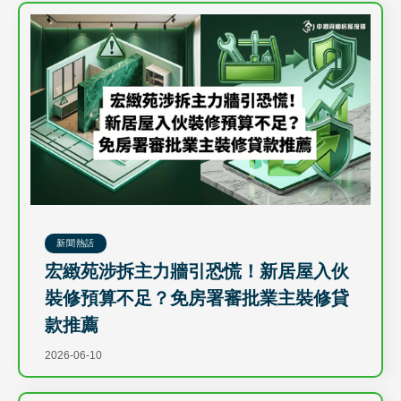
新聞熱話
宏緻苑涉拆主力牆引恐慌！新居屋入伙
裝修預算不足？免房署審批業主裝修貸
款推薦
2026-06-10