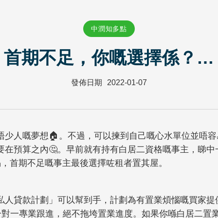
中潤知多點
首期不足，你嘅選擇係？…
發佈日期
2022-01-07
唔少人嘅夢想🏠。不過，可以揀到自己嘅心水單位並唔
要在預算之內🤔。早前就有持有白居二資格嘅事主，睇中
揭，首期不足嘅事主最後選擇咗租者置其屋。
私人貸款計劃」可以幫到手，計劃為有置業煩惱嘅買家提供
有一對一專業跟進，絕不拖垮置業進度。如果你喺白居二置