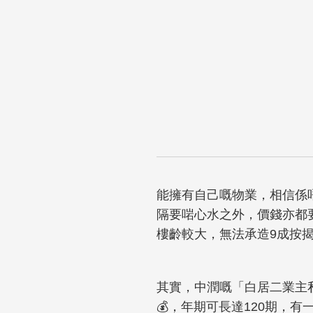
能擁有自己嘅物業，相信係
隔要啱心水之外，價錢亦都
樓齡較大，無法承造9成按
其實，中潤嘅「白居二業主
💰，年期可長達120期，