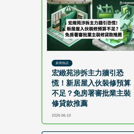
新聞熱話
宏緻苑涉拆主力牆引恐
慌！新居屋入伙裝修預算
不足？免房署審批業主裝
修貸款推薦
2026-06-10