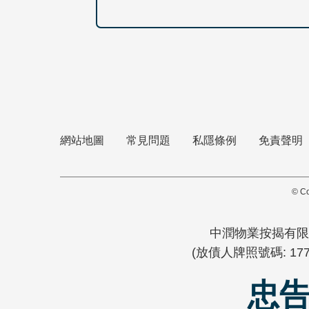
網站地圖
常見問題
私隱條例
免責聲明
© Co
中潤物業按揭有限
(放債人牌照號碼: 1772
忠告