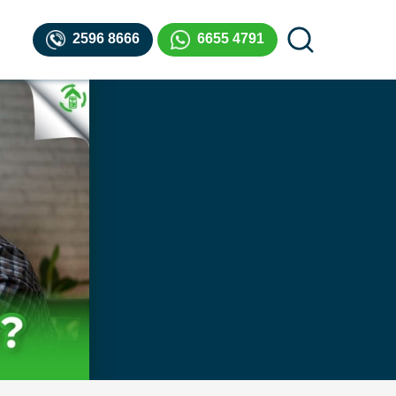
2596 8666
6655 4791