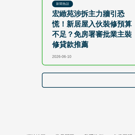
新聞熱話
宏緻苑涉拆主力牆引恐
慌！新居屋入伙裝修預算
不足？免房署審批業主裝
修貸款推薦
2026-06-10