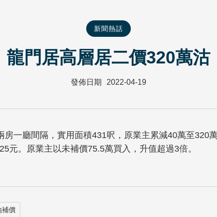
新聞熱話
龍門居高層居二價320萬沽
發佈日期
2022-04-19
房一廳間隔，實用面積431呎，原業主累減40萬至32
25元。原業主以未補價75.5萬買入，升值超過3倍。
地補價