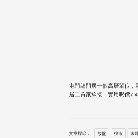
屯門龍門居一個高層單位，兩
居二買家承接，實用呎價7,4
文章標籤：
放盤
樓市
未