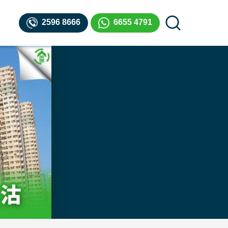
2596 8666
6655 4791