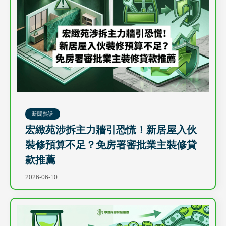
新聞熱話
宏緻苑涉拆主力牆引恐慌！新居屋入伙
裝修預算不足？免房署審批業主裝修貸
款推薦
2026-06-10