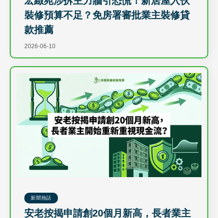
宏緻苑涉拆主力牆引恐慌！新居屋入伙
裝修預算不足？免房署審批業主裝修貸
款推薦
2026-06-10
新聞熱話
安老按揭申請創20個月新高，長者業主