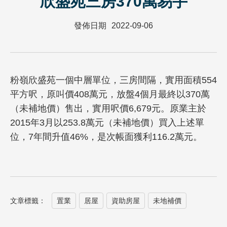
欣盛苑三房370萬易手
發佈日期
2022-09-06
粉嶺欣盛苑一個中層單位，三房間隔，實用面積554
平方呎，原叫價408萬元，放盤4個月最終以370萬
（未補地價）售出，實用呎價6,679元。原業主於
2015年3月以253.8萬元（未補地價）買入上述單
位，7年間升值46%，是次帳面獲利116.2萬元。
文章標籤：
置業
居屋
資助房屋
未地補價