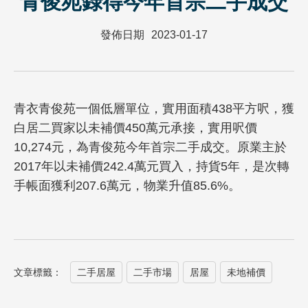
青俊苑錄得今年首宗二手成交
發佈日期
2023-01-17
青衣青俊苑一個低層單位，實用面積438平方呎，獲
白居二買家以未補價450萬元承接，實用呎價
10,274元，為青俊苑今年首宗二手成交。原業主於
2017年以未補價242.4萬元買入，持貨5年，是次轉
手帳面獲利207.6萬元，物業升值85.6%。
文章標籤：
二手居屋
二手市場
居屋
未地補價