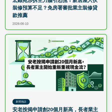
宏緻苑涉拆主力牆引恐慌！新居屋入伙
裝修預算不足？免房署審批業主裝修貸
款推薦
2026-06-10
新聞熱話
安老按揭申請創20個月新高，長者業主