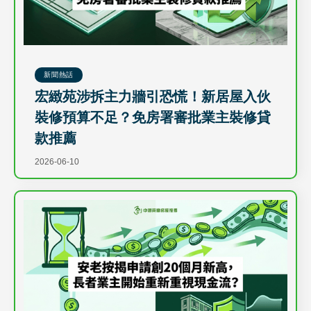
新聞熱話
宏緻苑涉拆主力牆引恐慌！新居屋入伙
裝修預算不足？免房署審批業主裝修貸
款推薦
2026-06-10