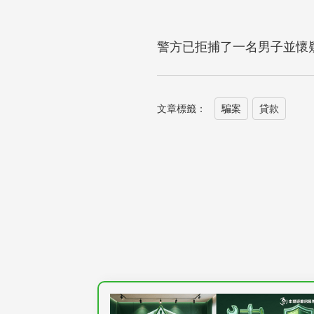
警方已拒捕了一名男子並懷疑
文章標籤：
騙案
貸款