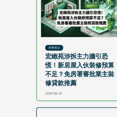
新聞熱話
宏緻苑涉拆主力牆引恐
慌！新居屋入伙裝修預算
不足？免房署審批業主裝
修貸款推薦
2026-06-10