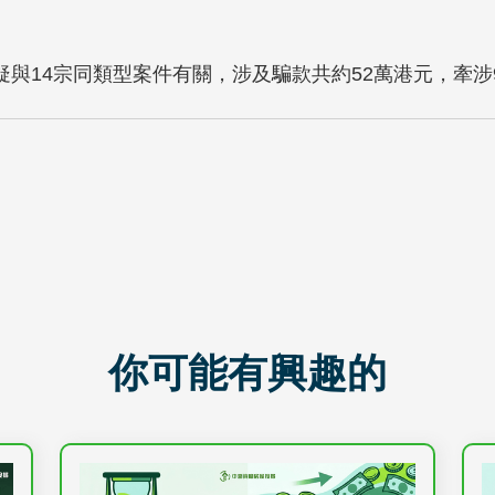
與14宗同類型案件有關，涉及騙款共約52萬港元，牽涉9
你可能有興趣的