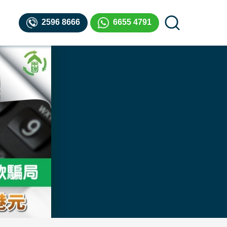
2596 8666
6655 4791