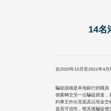
14
自2020年10月至2021
騙徒訛稱是本地銀行的職員
個案轉交另一位騙徒跟進，
約事主外出見面及以現金交
提高可信性，惟其後騙徒便