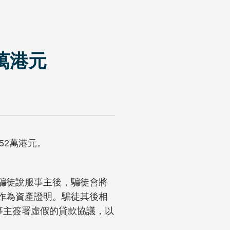
萬港元
52萬港元。
騙徒說服事主後，騙徒會將
作為資產證明。騙徒其後相
事主簽署虛假的貸款協議，以