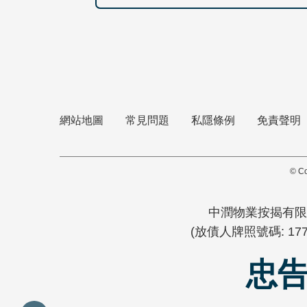
網站地圖
常見問題
私隱條例
免責聲明
© Co
中潤物業按揭有限
(放債人牌照號碼: 1772
忠告