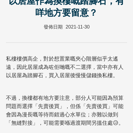
以居屋作為換樓嘅踏腳石，有
咩地方要留意？
發佈日期
2021-11-30
私樓樓價高企，對於想置業嘅夾心階層似乎太遙
遠，因此居屋成為咗佢哋嘅不二選擇，當中亦有人
以居屋為踏腳石，買入居屋後慢慢儲錢換私樓。
不過，換樓都有地方要注意，部分人可能因為預算
問題而選擇「先賣後買」，但係「先賣後買」可能
會因為漫長嘅等待而錯過心水單位；亦難以做到
「無縫對接」，可能需要喺過渡期間另搵住處😥。