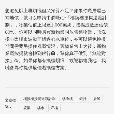
想避免以上嘅煩惱但又預算不足？如果你嘅居屋已
補地價，就可以申請中潤嘅👉「樓換樓按揭過渡計
劃」，物業估值上限達1,000萬💰，按揭成數達估價
80%。你可以同時購買新物業同放售舊物業，唔洗
擔心因樓市波動而錯過心水單位，亦可以避免換樓
期間需要另搵住處嘅情況，舊物業售出之後，新物
業嘅按揭就會轉到銀行🏦，幫你真正做到「無縫對
接」🥳。如果你都有換樓煩惱，歡迎聯絡我地，我
哋會為你提供最佳嘅換樓方案。
樓換樓按揭過渡計劃
樓換樓
銀行
居屋
文章標
籤：
置業
樓市
私樓