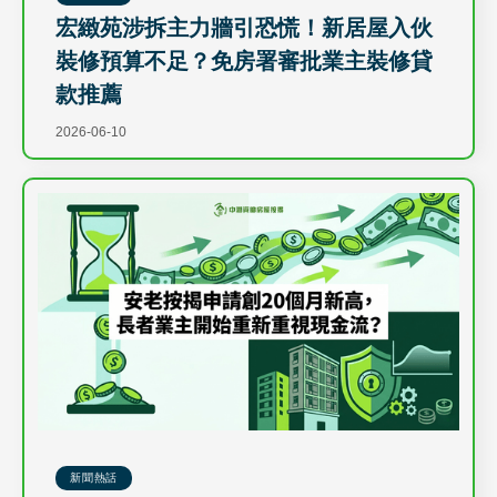
宏緻苑涉拆主力牆引恐慌！新居屋入伙
裝修預算不足？免房署審批業主裝修貸
款推薦
2026-06-10
新聞熱話