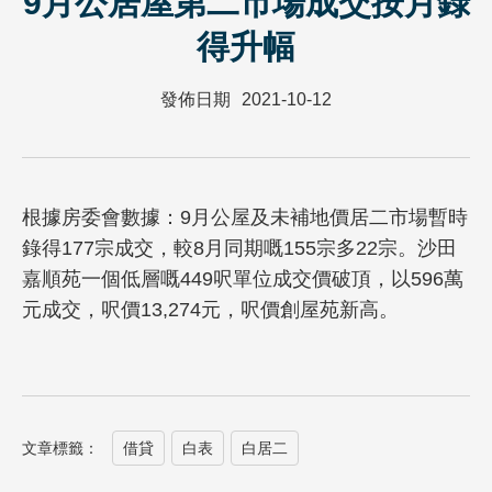
9月公居屋第二市場成交按月錄
得升幅
發佈日期
2021-10-12
根據房委會數據：9月公屋及未補地價居二市場暫時
錄得177宗成交，較8月同期嘅155宗多22宗。沙田
嘉順苑一個低層嘅449呎單位成交價破頂，以596萬
元成交，呎價13,274元，呎價創屋苑新高。
文章標籤：
借貸
白表
白居二