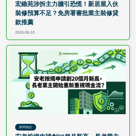
宏緻苑涉拆主力牆引恐慌！新居屋入伙
裝修預算不足？免房署審批業主裝修貸
款推薦
2026-06-10
新聞熱話