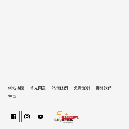
新聞熱話
屯門新圍苑 310 萬成交｜白居二買家最
易忽略的舊樓裝修費＋資金方案全解析
2025-12-10
網站地圖
常見問題
私隱條例
免責聲明
聯絡我們
主頁